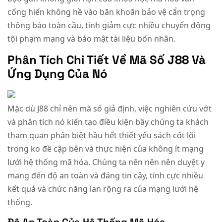
cống hiến không hề vào băn khoăn bảo vệ cẩn trọng
thông báo toàn cầu, tinh giảm cực nhiều chuyển động
tội phạm mạng và bảo mật tài liệu bốn nhân.
Phân Tích Chi Tiết Về Mã Số J88 Và
Ứng Dụng Của Nó
Mặc dù J88 chỉ nên mã số giả định, việc nghiên cứu vớt
và phân tích nó kiến tạo điều kiện bầy chúng ta khách
tham quan phân biệt hầu hết thiết yếu sách cốt lõi
trong ko đề cập bên và thực hiện của không ít mạng
lưới hệ thống mã hóa. Chúng ta nên nên nên duyệt y
mang đến độ an toàn và đáng tin cậy, tính cực nhiều
kết quả và chức năng lan rộng ra của mạng lưới hệ
thống.