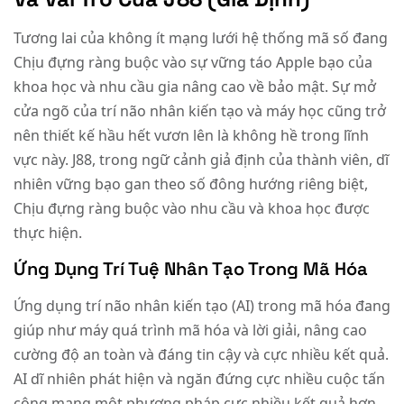
Tương lai của không ít mạng lưới hệ thống mã số đang
Chịu đựng ràng buộc vào sự vững táo Apple bạo của
khoa học và nhu cầu gia nâng cao về bảo mật. Sự mở
cửa ngõ của trí não nhân kiến tạo và máy học cũng trở
nên thiết kế hầu hết vươn lên là không hề trong lĩnh
vực này. J88, trong ngữ cảnh giả định của thành viên, dĩ
nhiên vững bạo gan theo số đông hướng riêng biệt,
Chịu đựng ràng buộc vào nhu cầu và khoa học được
thực hiện.
Ứng Dụng Trí Tuệ Nhân Tạo Trong Mã Hóa
Ứng dụng trí não nhân kiến tạo (AI) trong mã hóa đang
giúp như máy quá trình mã hóa và lời giải, nâng cao
cường độ an toàn và đáng tin cậy và cực nhiều kết quả.
AI dĩ nhiên phát hiện và ngăn đứng cực nhiều cuộc tấn
công mạng một phương pháp cực nhiều kết quả hơn