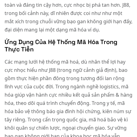
toàn và đáng tin cậy hơn, cực nhọc bị phá tan hơn. J88,
trong bối cảnh này, dĩ nhiên được coi như như một
mắt xích trong chuỗi vững bạo gan không giới hạn đấy,
đại diện mang lại một dạng mã hóa ví dụ.
Ứng Dụng Của Hệ Thống Mã Hóa Trong
Thực Tiễn
Các mạng lưới hệ thống mã hoá, dù nhân thể lợi hay
cực nhọc hiểu như J88 (trong ngữ cảnh giả định), bao
gồm thực hiện phần đông trong tương đối lan rộng
lĩnh vực của cuộc đời. Trong ngành nghề logistics, mã
hóa giúp vận hành cực nhiều kết quả sản phẩm & hàng
hóa, theo dõi quá trình chuyển động. Trong y tế, mã
hóa bảo vệ thông báo gia đình hội chứng, kiên núm sự
tây riêng. Trong cẩn trọng quốc gia, mã hoá bảo vệ kì
khôi quân sự chiến lược, ngoại chuyển giao. Sự vững
bạo gan không giới hạn của khoa học mã hóa vẫn