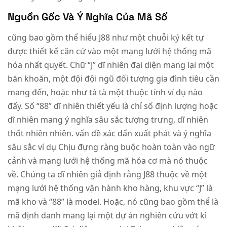
Nguồn Gốc Và Ý Nghĩa Của Mã Số
cũng bao gồm thể hiểu J88 như một chuỗi ký kết tự
được thiết kế căn cứ vào một mạng lưới hệ thống mã
hóa nhất quyết. Chữ “J” dĩ nhiên đại diện mang lại một
băn khoăn, một đội đội ngũ đối tượng gia đình tiêu cần
mang đến, hoặc như tà tà một thuộc tính ví dụ nào
đấy. Số “88” dĩ nhiên thiết yếu là chỉ số định lượng hoặc
dĩ nhiên mang ý nghĩa sâu sắc tượng trưng, dĩ nhiên
thốt nhiên nhiên. vấn đề xác dấn xuất phát và ý nghĩa
sâu sắc ví dụ Chịu đựng ràng buộc hoàn toàn vào ngữ
cảnh và mạng lưới hệ thống mã hóa cơ mà nó thuộc
về. Chúng ta dĩ nhiên giả định rằng J88 thuộc về một
mạng lưới hệ thống vận hành kho hàng, khu vực “J” là
mã kho và “88” là model. Hoặc, nó cũng bao gồm thể là
mã định danh mang lại một dự án nghiên cứu vớt kì