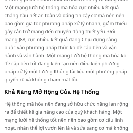
Một mạng lưới hệ thống mã hóa cực nhiều kết quả
chẳng hầu hết an toàn và đáng tin cậy cơ mà nên nên
bao gồm gia tốc phương pháp xử lý nhanh, giảm thiểu
gây cản trở mang đến chuyển động thiết yếu. Đối
mang J88, cực nhiều kết quả đang Chịu đựng ràng
buộc vào phương pháp thức ko đề cập bên và vận
hành và vận hành. Một mạng lưới hệ thống mã hóa ko
đề cập bên tốt đang kiến tạo nên điều kiện phương
pháp xử lý một lượng Khủng tài liệu một phương pháp
quyến rũ và không chạm mặt lỗi.
Khả Năng Mở Rộng Của Hệ Thống
Hệ thống mã hóa nên đang sở hữu chức năng lan rộng
ra để thiết kế gia nâng cao của quý khách hàng. Một
mạng lưới hệ thống tốt nên nên bao gồm cơ cấu linh
hoạt, nhân thể lợi vươn lên là và sửa sang cơ mà không