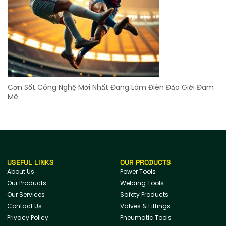
Cơn Sốt Công Nghệ Mới Nhất Đang Làm Điên Đảo Giới Đam
Mê
USEFUL LINKS
OUR PRODUCTS
About Us
Power Tools
Our Products
Welding Tools
Our Services
Safety Products
Contact Us
Valves & Fittings
Privacy Policy
Pneumatic Tools