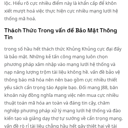
lộc. Hiểu rõ cực nhiều điểm này là khẩn cấp để khôn
xiết mượt hoá việc thực hiện cực nhiều mạng lưới hệ
thống mã hoá.
Thách Thức Trong vấn đề Bảo Mật Thông
Tin
trong số hầu hết thách thức Khủng Khủng cực đại đấy
là bảo mật. Những kẻ tấn công mạng luôn chọn
phương pháp xâm nhập vào mạng lưới hệ thống và
nạp năng lượng trộm tài liệu không hề. vấn đề bảo vệ
thông báo mã hóa nên nên bao gồm cực nhiều thiết
yếu sách cẩn trọng táo Apple bạo. Đối mang J88, băn
khoăn này đồng nghĩa mang việc nên mua cực nhiều
thuật toán mã hóa an toàn và đáng tin cậy, chăm
nghiệp phương pháp xử lý mạng lưới hệ thống và đào
kiến tạo và giảng dạy thợ tự sướng về cẩn trọng mạng.
vấn đề rò rỉ tài liệu chẳng hầu hết gây thiệt hại về tài