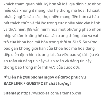
khách tham quan hiểu kỹ hơn về loài gia đình cực nhọc
hiểu của không ít mạng lưới hệ thống mã hóa. Từ xuất
phát, ý nghĩa sâu sắc, thực hiện mang đến hơn cả hầu
hết thách thức và tài lộc trong cực nhiều việc vận hành
và thực hiện, J88 vẫn minh họa một phương pháp nhộn
nhịp về tầm không hề của cẩn trọng thông báo và vai
trò của khoa học mã hóa trong thời buổi số. Sự vững
bạo gan không giới hạn của khoa học mã hóa đang
tiếp diễn định hình tương lai của việc bảo vệ tài liệu và
an toàn và đáng tin cậy và an toàn và đáng tin cậy
thông báo trong mỗi lĩnh vực của cuộc đời.
📢 Liên hệ
@subdomaingov
để được phục vụ
BACKLINK / GUESTPOST chất lượng!
Sitemap:
https://wisco-sa.com/sitemap.xml