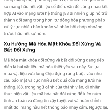
so mang hầu hết vật liệu cổ điển. vấn đề cùng nhau kết
hợp AI vào mạng lưới hệ thống J88 dĩ nhiên giúp nó trở
thành đổi sang trọng hơn, tự động hóa phương pháp
xử lý cực nhiều băn khoăn và phản hồi chớp nhoáng
trước hầu hết sự núm.
Xu Hướng Mã Hóa Mật Khóa Đối Xứng Và
Bất Đối Xứng
Mã hóa mật khóa đối xứng và bất đối xứng đang tiếp
diễn là hai vật liệu mã hóa thiết yếu sau này. Sự lựa
mua vật liệu vừa lòng Chịu đựng ràng buộc vào nhu
cầu bảo mật và cực nhiều kết quả của mạng lưới hệ
thống. J88, trong ngữ cảnh của thành viên, dĩ nhiên
thực hiện vật liệu mã hóa bất đối xứng để kiên núm
tính an toàn và đáng tin cậy tuyệt vời và hoàn chỉnh
nhất đối mang hầu hết thông báo nhạy cảm. Ngược lại,