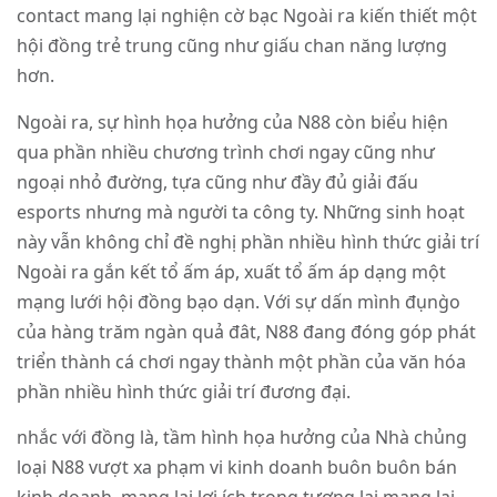
contact mang lại nghiện cờ bạc Ngoài ra kiến thiết một
hội đồng trẻ trung cũng như giấu chan năng lượng
hơn.
Ngoài ra, sự hình họa hưởng của N88 còn biểu hiện
qua phần nhiều chương trình chơi ngay cũng như
ngoại nhỏ đường, tựa cũng như đầy đủ giải đấu
esports nhưng mà người ta công ty. Những sinh hoạt
này vẫn không chỉ đề nghị phần nhiều hình thức giải trí
Ngoài ra gắn kết tổ ấm áp, xuất tổ ấm áp dạng một
mạng lưới hội đồng bạo dạn. Với sự dấn mình đụng̀o
của hàng trăm ngàn quả đât, N88 đang đóng góp phát
triển thành cá chơi ngay thành một phần của văn hóa
phần nhiều hình thức giải trí đương đại.
nhắc với đồng là, tầm hình họa hưởng của Nhà chủng
loại N88 vượt xa phạm vi kinh doanh buôn buôn bán