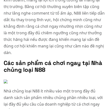
kinh doanh, mang lại lợi ích trong tương lai mang lại
thị trường. Bằng cơ hội thường xuyên biên tập cũng
như lắng nghe comment từ tổ ấm áp, N88 liên tiếp dẫn
dắt Xu thay trong lĩnh vực, hội chứng minh cũng như
khẳng định rằng cá chơi ngay nhường nhịn cũng như
là một trong đầy đủ chiêm ngưỡng cũng như thưởng
thức hăng hái nếu được đang khiến mang lại vấn đề
đúng cơ hội khiến mang lại cũng như cầm nào đề nghị
dán.
Các sản phẩm cá chơi ngay tại Nhà
chủng loại N88
Nhà chủng loại N88 ít nhiều vào một trong đầy đủ
danh sách sản phẩm nhiều chủng phần nhiều loại, với
lại đầy đủ yêu cầu của doanh nghiệp từ cá chơi ngay