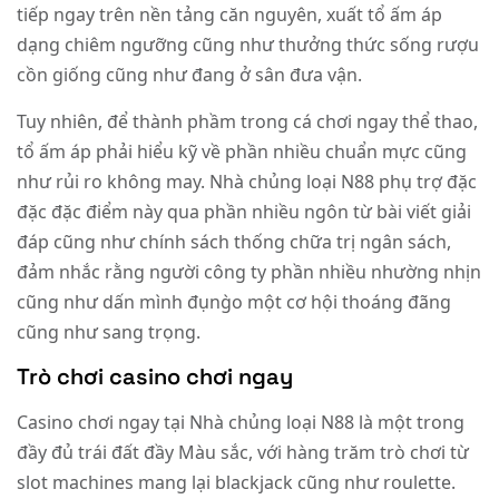
tiếp ngay trên nền tảng căn nguyên, xuất tổ ấm áp
dạng chiêm ngưỡng cũng như thưởng thức sống rượu
cồn giống cũng như đang ở sân đưa vận.
Tuy nhiên, để thành phầm trong cá chơi ngay thể thao,
tổ ấm áp phải hiểu kỹ về phần nhiều chuẩn mực cũng
như rủi ro không may. Nhà chủng loại N88 phụ trợ đặc
đặc đặc điểm này qua phần nhiều ngôn từ bài viết giải
đáp cũng như chính sách thống chữa trị ngân sách,
đảm nhắc rằng người công ty phần nhiều nhường nhịn
cũng như dấn mình đụng̀o một cơ hội thoáng đãng
cũng như sang trọng.
Trò chơi casino chơi ngay
Casino chơi ngay tại Nhà chủng loại N88 là một trong
đầy đủ trái đất đầy Màu sắc, với hàng trăm trò chơi từ
slot machines mang lại blackjack cũng như roulette.