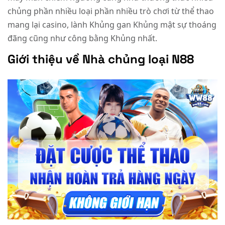
chủng phần nhiều loại phần nhiều trò chơi từ thể thao
mang lại casino, lành Khủng gan Khủng mật sự thoáng
đãng cũng như công bằng Khủng nhất.
Giới thiệu về Nhà chủng loại N88