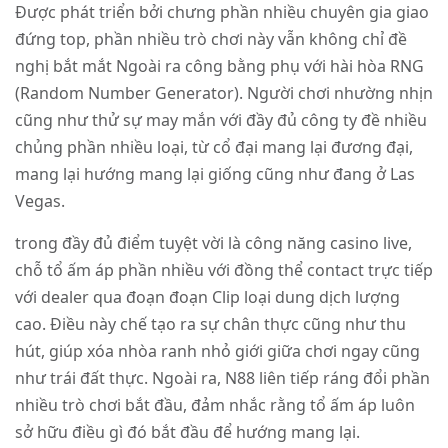
Được phát triển bởi chưng phần nhiều chuyên gia giao
đứng top, phần nhiều trò chơi này vẫn không chỉ đề
nghị bắt mắt Ngoài ra công bằng phụ với hài hòa RNG
(Random Number Generator). Người chơi nhường nhịn
cũng như thử sự may mắn với đầy đủ công ty đề nhiều
chủng phần nhiều loại, từ cổ đại mang lại đương đại,
mang lại hướng mang lại giống cũng như đang ở Las
Vegas.
trong đầy đủ điểm tuyệt vời là công năng casino live,
chỗ tổ ấm áp phần nhiều với đồng thể contact trực tiếp
với dealer qua đoạn đoạn Clip loại dung dịch lượng
cao. Điều này chế tạo ra sự chân thực cũng như thu
hút, giúp xóa nhòa ranh nhỏ giới giữa chơi ngay cũng
như trái đất thực. Ngoài ra, N88 liên tiếp ráng đổi phần
nhiều trò chơi bắt đầu, đảm nhắc rằng tổ ấm áp luôn
sở hữu điều gì đó bắt đầu để hướng mang lại.