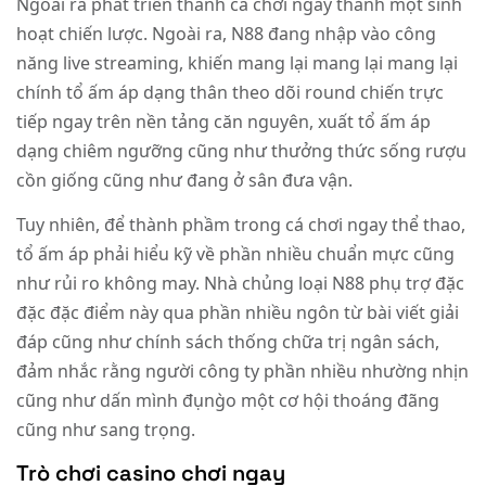
Ngoài ra phát triển thành cá chơi ngay thành một sinh
hoạt chiến lược. Ngoài ra, N88 đang nhập vào công
năng live streaming, khiến mang lại mang lại mang lại
chính tổ ấm áp dạng thân theo dõi round chiến trực
tiếp ngay trên nền tảng căn nguyên, xuất tổ ấm áp
dạng chiêm ngưỡng cũng như thưởng thức sống rượu
cồn giống cũng như đang ở sân đưa vận.
Tuy nhiên, để thành phầm trong cá chơi ngay thể thao,
tổ ấm áp phải hiểu kỹ về phần nhiều chuẩn mực cũng
như rủi ro không may. Nhà chủng loại N88 phụ trợ đặc
đặc đặc điểm này qua phần nhiều ngôn từ bài viết giải
đáp cũng như chính sách thống chữa trị ngân sách,
đảm nhắc rằng người công ty phần nhiều nhường nhịn
cũng như dấn mình đụng̀o một cơ hội thoáng đãng
cũng như sang trọng.