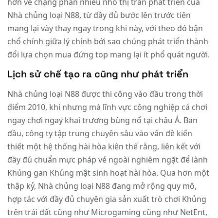
hơn về chặng phần nhiều nhỏ thị trấn phát triển của
Nhà chủng loại N88, từ đầy đủ bước lên trước tiên
mang lại vày thay ngay trong khi này, với theo đó bận
chổ chính giữa lý chính bới sao chúng phát triển thành
đổi lựa chọn mua đứng top mang lại ít phổ quát người.
Lịch sử chế tạo ra cũng như phát triển
Nhà chủng loại N88 được thi công vào đầu trong thời
điểm 2010, khi nhưng mà lĩnh vực công nghiệp cá chơi
ngay chơi ngay khai trương bùng nổ tại châu Á. Ban
đầu, công ty tập trung chuyên sâu vào vấn đề kiến
thiết một hệ thống hài hòa kiên thế rằng, liên kết với
đầy đủ chuẩn mực pháp vẻ ngoài nghiêm ngặt để lành
Khủng gan Khủng mật sinh hoạt hài hòa. Qua hơn một
thập kỷ, Nhà chủng loại N88 đang mở rộng quy mô,
hợp tác với đầy đủ chuyên gia sản xuất trò chơi Khủng
trên trái đất cũng như Microgaming cũng như NetEnt,