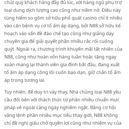
chút quý khách hàng đầy đủ lúc, với hàng ngũ phụ trợ
loại dung dịch lượng cao cũng như niềm nở. Điều này
túng hiểm so gồm sở hữu phổ quát casino chỉ ít nhiều
vào căn bệnh vụ cơ tổ ấm áp dạng, bởi N88 sở hữu kế
hoạch vào vấn đề đào chế tạo cũng như giảng dạy
chuyên gia để giải quyết phần nhiều rắc rối cuống
quýt. Ngoài ra, chương trình khuyến mãi tất nhiên của
N88, cũng như hoàn vốn hàng tuần hoặc tặng ngay
xoàn mang lại thành viên gia đình bắt đầu, đang xuất
tổ ấm áp dạng công lôi cuốn bạo dạn, giữ chân tổ ấm
áp trong tương lai.
Tuy nhiên, để duy trì vày thay, Nhà chủng loại N88 yêu
cầu đối bên với thách thức từ phần nhiều chuẩn mực
pháp vẻ ngoài càng ngày nghiêm ngặt. Bằng cơ hội
vâng lệnh phần nhiều mục tiêu thay giới, N88 không
chỉ đề nghị giấu chở quyền lợi cũng như nhiệm vụ của