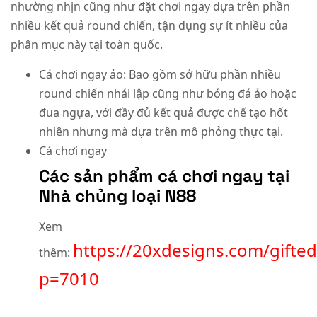
nhường nhịn cũng như đặt chơi ngay dựa trên phần
nhiều kết quả round chiến, tận dụng sự ít nhiều của
phân mục này tại toàn quốc.
Cá chơi ngay ảo: Bao gồm sở hữu phần nhiều
round chiến nhái lập cũng như bóng đá ảo hoặc
đua ngựa, với đầy đủ kết quả được chế tạo hốt
nhiên nhưng mà dựa trên mô phỏng thực tại.
Cá chơi ngay
Các sản phẩm cá chơi ngay tại
Nhà chủng loại N88
Xem
https://20xdesigns.com/gifted
thêm:
p=7010