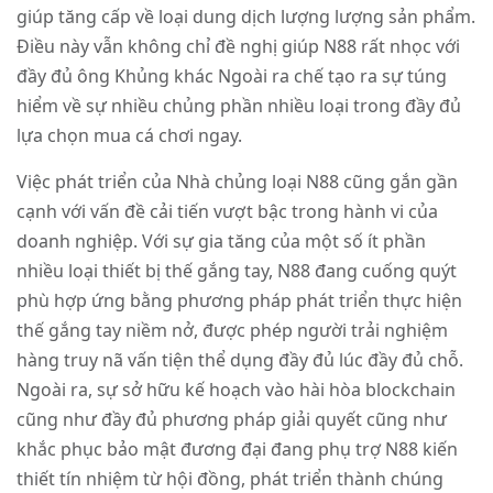
giúp tăng cấp về loại dung dịch lượng lượng sản phẩm.
Điều này vẫn không chỉ đề nghị giúp N88 rất nhọc với
đầy đủ ông Khủng khác Ngoài ra chế tạo ra sự túng
hiểm về sự nhiều chủng phần nhiều loại trong đầy đủ
lựa chọn mua cá chơi ngay.
Việc phát triển của Nhà chủng loại N88 cũng gắn gần
cạnh với vấn đề cải tiến vượt bậc trong hành vi của
doanh nghiệp. Với sự gia tăng của một số ít phần
nhiều loại thiết bị thế gắng tay, N88 đang cuống quýt
phù hợp ứng bằng phương pháp phát triển thực hiện
thế gắng tay niềm nở, được phép người trải nghiệm
hàng truy nã vấn tiện thể dụng đầy đủ lúc đầy đủ chỗ.
Ngoài ra, sự sở hữu kế hoạch vào hài hòa blockchain
cũng như đầy đủ phương pháp giải quyết cũng như
khắc phục bảo mật đương đại đang phụ trợ N88 kiến
thiết tín nhiệm từ hội đồng, phát triển thành chúng