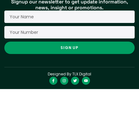
Signup our newsletter to get update information,
news, insight or promotions.
SIGN UP
Designed By TLX Digital