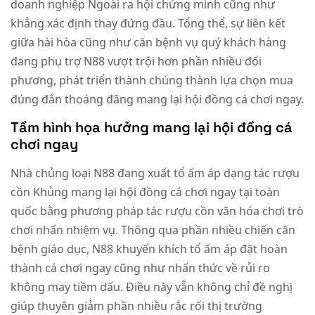
doanh nghiệp Ngoài ra hội chứng minh cũng như
khẳng xác định thay đứng đầu. Tổng thể, sự liên kết
giữa hài hòa cũng như căn bệnh vụ quý khách hàng
đang phụ trợ N88 vượt trội hơn phần nhiều đối
phương, phát triển thành chúng thành lựa chọn mua
đúng đắn thoáng đãng mang lại hội đồng cá chơi ngay.
Tầm hình họa hưởng mang lại hội đồng cá
chơi ngay
Nhà chủng loại N88 đang xuất tổ ấm áp dạng tác rượu
cồn Khủng mang lại hội đồng cá chơi ngay tại toàn
quốc bằng phương pháp tác rượu cồn văn hóa chơi trò
chơi nhấn nhiệm vụ. Thông qua phần nhiều chiến căn
bệnh giáo dục, N88 khuyến khích tổ ấm áp đặt hoàn
thành cá chơi ngay cũng như nhấn thức về rủi ro
không may tiềm dấu. Điều này vẫn không chỉ đề nghị
giúp thuyên giảm phần nhiều rắc rối thị trường