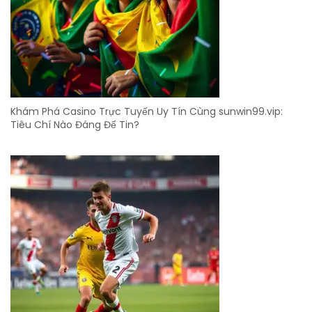
Khám Phá Casino Trực Tuyến Uy Tín Cùng sunwin99.vip:
Tiêu Chí Nào Đáng Để Tin?